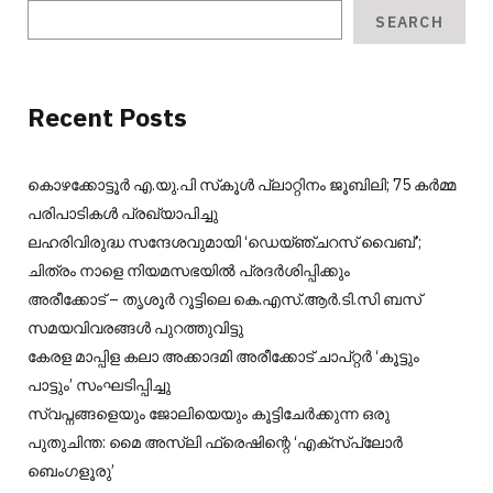
SEARCH
Recent Posts
കൊഴക്കോട്ടൂർ എ.യു.പി സ്‌കൂൾ പ്ലാറ്റിനം ജൂബിലി; 75 കർമ്മ
പരിപാടികൾ പ്രഖ്യാപിച്ചു
ലഹരിവിരുദ്ധ സന്ദേശവുമായി ‘ഡെയ്ഞ്ചറസ് വൈബ്’;
ചിത്രം നാളെ നിയമസഭയിൽ പ്രദർശിപ്പിക്കും
അരീക്കോട് – തൃശൂർ റൂട്ടിലെ കെ.എസ്.ആർ.ടി.സി ബസ്
സമയവിവരങ്ങൾ പുറത്തുവിട്ടു
കേരള മാപ്പിള കലാ അക്കാദമി അരീക്കോട് ചാപ്റ്റർ ‘കൂട്ടും
പാട്ടും’ സംഘടിപ്പിച്ചു
സ്വപ്നങ്ങളെയും ജോലിയെയും കൂട്ടിചേർക്കുന്ന ഒരു
പുതുചിന്ത: മൈ അസ്ലി ഫ്രെഷിന്റെ ‘എക്സ്പ്ലോർ
ബെംഗളൂരു’