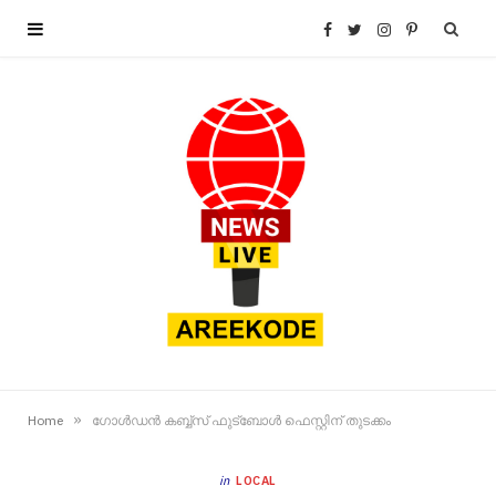
F
T
I
P
a
w
n
i
c
i
s
n
e
t
t
t
b
t
a
e
o
e
g
r
o
r
r
e
»
Home
ഗോൾഡൻ കബ്ബ്സ് ഫുട്ബോൾ ഫെസ്റ്റിന് തുടക്കം
k
a
s
in
LOCAL
m
t