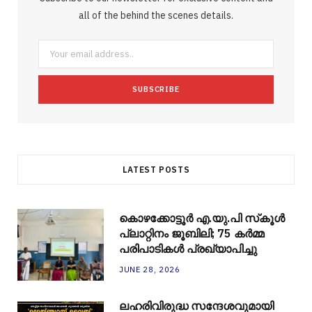
o
e
e
g
r
r
all of the behind the scenes details.
o
r
P
r
e
k
l
a
s
u
m
t
s
LATEST POSTS
കൊഴക്കോട്ടൂർ എ.യു.പി സ്‌കൂൾ
പ്ലാറ്റിനം ജൂബിലി; 75 കർമ്മ
പരിപാടികൾ പ്രഖ്യാപിച്ചു
JUNE 28, 2026
ലഹരിവിരുദ്ധ സന്ദേശവുമായി