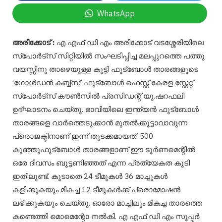
WhatsApp
അരീക്കോട് :
എ എഫ് ഡി എം അരീക്കോട് വടശ്ശേരിയിലെ
സ്പോർട്സ് സിറ്റിയിൽ സംഘടിപ്പിച്ച മലപ്പുറത്തെ പത്തു
വയസ്സിനു താഴെയുള്ള കുട്ടി ഫുട്ബോൾ താരങ്ങളുടെ
‘ഗോൾഡൻ കബ്ബ്സ്’ ഫുട്ബോൾ ഫെസ്റ്റ് കേരള സ്റ്റേറ്റ്
സ്പോർട്സ് കൗൺസിൽ പ്രസിഡന്റ്‌ യു.ഷറഫലി
ഉദ്ഘാടനം ചെയ്തു. ഭാവിയിലെ ഇന്ത്യൻ ഫുട്ബോൾ
താരങ്ങളെ വാർത്തെടുക്കാൻ മുതൽക്കൂട്ടാവാവുന്ന
പ്രൊജക്ടിനാണ് ഇന്ന് തുടക്കമായത്. 500
കുഞ്ഞുഫുട്ബോൾ താരങ്ങളാണ് ഈ ടൂർണമെന്റിൽ
ഒരേ ദിവസം ബൂട്ടണിഞ്ഞത് എന്ന പ്രത്യേകത കൂടി
ഇതിലുണ്ട്. കൂടാതെ 24 ടീമുകൾ 36 മാച്ചുകൾ
കളിക്കുകയും മികച്ച 12 ടീമുകൾക്ക് പ്രൊമോഷൻ
ലഭിക്കുകയും ചെയ്തു. ഓരോ മാച്ചിലും മികച്ച താരത്തെ
കണ്ടെത്തി മൊമെന്റോ നൽകി. എ എഫ് ഡി എം സൂപ്പർ