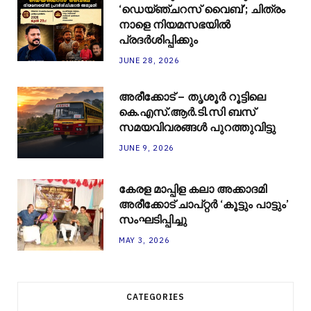
‘ഡെയ്ഞ്ചറസ് വൈബ്’; ചിത്രം
നാളെ നിയമസഭയിൽ
പ്രദർശിപ്പിക്കും
JUNE 28, 2026
അരീക്കോട് – തൃശൂർ റൂട്ടിലെ
കെ.എസ്.ആർ.ടി.സി ബസ്
സമയവിവരങ്ങൾ പുറത്തുവിട്ടു
JUNE 9, 2026
കേരള മാപ്പിള കലാ അക്കാദമി
അരീക്കോട് ചാപ്റ്റർ ‘കൂട്ടും പാട്ടും’
സംഘടിപ്പിച്ചു
MAY 3, 2026
CATEGORIES