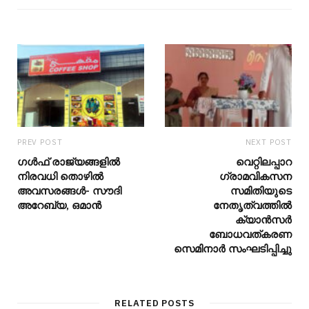
PREV POST
NEXT POST
ഗൾഫ് രാജ്യങ്ങളിൽ
വെറ്റിലപ്പാറ
നിരവധി തൊഴിൽ
ഗ്രാമവികസന
അവസരങ്ങൾ- സൗദി
സമിതിയുടെ
അറേബ്യ, ഒമാൻ
നേതൃത്വത്തിൽ
ക്യാൻസർ
ബോധവത്കരണ
സെമിനാർ സംഘടിപ്പിച്ചു
RELATED POSTS