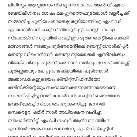
ലീഗിനും, ആറുമാസം നീണ്ടു നിന്ന ഹോം ആൻഡ് എവേ
ബേബിലീഗിനും ശേഷം മലപ്പുറത്തെഫുട്ബോൾ വളർച്ചക്ക്
സമ്മാനിച്ച പുതിയ പ്രൊജക്റ്റ്‌ കൂടിയാണ് ‘എ എഫ് ഡി
എം ഗോൾഡൻ കബ്ബ്സ് ഗ്രാസ്സ്‌റൂട്ട് ഫെസ്റ്റ് ‘. നാളെ
സ്പോർട്സ് സിറ്റിയിൽ വെച്ച് ഈ ടൂർണമെന്റിലെ ബാക്കി
മത്സരങ്ങൾ നടക്കും. ടൂർണമെന്റിലെ ബെസ്റ്റ് ഗോൾകീപ്പർ,
ബെസ്റ്റ് ഡിഫെൻഡർ, ബെസ്റ്റ് സ്ട്രൈക്കർ എന്നിവർക്കും
വിജയികൾക്കും പുരസ്‌കാരങ്ങൾ നൽകും. ഈ പ്രൊജക്റ്റ്‌
പൂർണ്ണമായും മലപ്പുറം ജില്ലയിലെ ഫുട്ബോൾ
അക്കാഡമികളുടെയും കിബിറ്റ്സ് ഫിസിയോ
ക്ലിനിക്കിന്റെയും സഹായസകരണത്തോടെയാണ്
സംഘടിപ്പിച്ചിട്ടുള്ളത്. ഗോൾഡൻ കബ്ബ്സ് ചെയർമാൻ
ജവാദ് കോച്ച് സ്വാഗതം ആശംസിച്ചു. ജനറൽ
സെക്രട്ടറി ഷമീർ സാർ അധ്യക്ഷത വഹിച്ചു.
സ്പോർട്സിറ്റി എം ഡി ഗഫൂർ ആൻഡ് ലത്തീഫ്
എന്നിവർ ആശംസകൾ നേർന്നു. എക്സിക്യൂട്ടീവ്
മെമ്പർമാർ ഫെസ്റ്റിന് ആശംസകളറിയിച്ചു സംസാരിച്ചു.