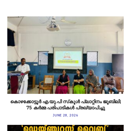
കൊഴക്കോട്ടൂർ എ.യു.പി സ്‌കൂൾ പ്ലാറ്റിനം ജൂബിലി;
75 കർമ്മ പരിപാടികൾ പ്രഖ്യാപിച്ചു
JUNE 28, 2026