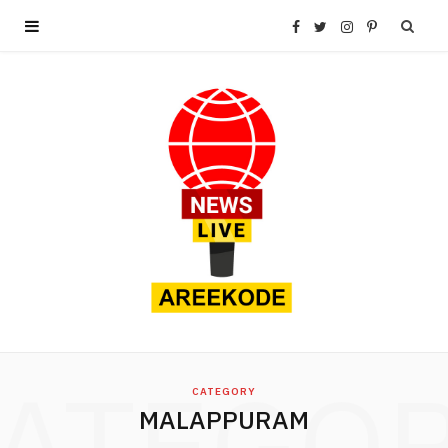
F
T
I
P
a
w
n
i
c
i
s
n
e
t
t
t
b
t
a
e
o
e
g
r
o
r
r
e
ATEGO
k
a
s
CATEGORY
MALAPPURAM
m
t