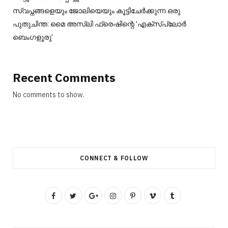
സ്വപ്നങ്ങളെയും ജോലിയെയും കൂട്ടിചേർക്കുന്ന ഒരു
പുതുചിന്ത: മൈ അസ്ലി ഫ്രെഷിന്റെ ‘എക്സ്പ്ലോർ
ബെംഗളൂരു’
Recent Comments
No comments to show.
CONNECT & FOLLOW
F
T
G
I
P
V
T
a
w
o
n
i
i
u