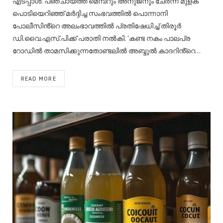
എടപ്പാൾ: പഞ്ചായത്ത് മെമ്പറും അനുജനും ചേർന്ന് മുളക്
പൊടിയെറിഞ്ഞ് മർദ്ദിച്ച സംഭവത്തിൽ പൊന്നാനി
പോലീസിൻ്റെ അലംഭാവത്തിൽ പ്രതിഷേധിച്ച് തിരൂർ
ഡി.വൈ.എസ്.പിക്ക് പരാതി നൽകി. ‘കണ്ട നകം പാലപ്ര
റോഡിൽ താമസിക്കുന്നതോണ്ടലിൽ അബ്ദുൽ കാദറിൻ്റെ…
READ MORE