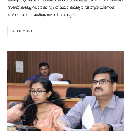
കലക്ടറേറ്റ് കോണ്‍ഫറന്‍സ് ഹാളില്‍ അകക്കാഴ്ച എന്ന പേരില്‍
സജ്ജീകരിച്ച ഡാര്‍ക്ക് റൂം ജില്ലാ കലക്ടര്‍ വി.ആര്‍ വിനോദ്
ഉദ്ഘാടനം ചെയ്തു. അസി. കലക്ടര്‍…
READ MORE