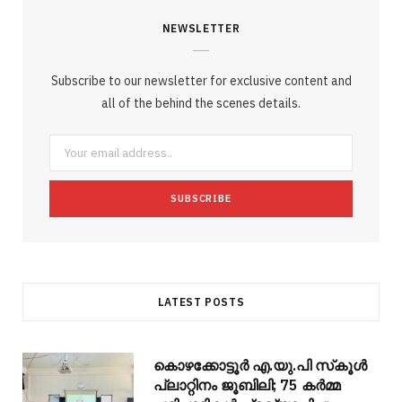
c
i
o
s
n
m
m
NEWSLETTER
e
t
g
t
t
e
b
b
t
l
a
e
o
l
Subscribe to our newsletter for exclusive content and
o
e
e
g
r
r
all of the behind the scenes details.
o
r
P
r
e
k
l
a
s
u
m
t
s
LATEST POSTS
കൊഴക്കോട്ടൂർ എ.യു.പി സ്‌കൂൾ
പ്ലാറ്റിനം ജൂബിലി; 75 കർമ്മ