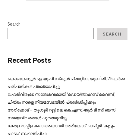
Search
SEARCH
Recent Posts
കൊഴക്കോട്ടൂർ എ.യു.പി സ്‌കൂൾ പ്ലാറ്റിനം ജൂബിലി; 75 കർമ്മ
പരിപാടികൾ പ്രഖ്യാപിച്ചു
ലഹരിവിരുദ്ധ സന്ദേശവുമായി ‘ഡെയ്ഞ്ചറസ് വൈബ്’;
ചിത്രം നാളെ നിയമസഭയിൽ പ്രദർശിപ്പിക്കും
അരീക്കോട് – തൃശൂർ റൂട്ടിലെ കെ.എസ്.ആർ.ടി.സി ബസ്
സമയവിവരങ്ങൾ പുറത്തുവിട്ടു
കേരള മാപ്പിള കലാ അക്കാദമി അരീക്കോട് ചാപ്റ്റർ ‘കൂട്ടും
പാട്ടും’ സംഘടിപ്പിച്ചു