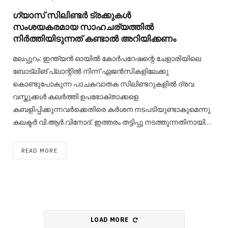
ഗ്യാസ് സിലിണ്ടർ ട്രക്കുകൾ
സംശയകരമായ സാഹചര്യത്തിൽ
നിർത്തിയിടുന്നത് കണ്ടാൽ അറിയിക്കണം
മലപ്പുറം: ഇന്ത്യൻ ഓയിൽ കോർപറേഷന്റെ ചേളാരിയിലെ
ബോട്‌ലിങ് പ്ലാന്റിൽ നിന്ന് ഏജൻസികളിലേക്കു
കൊണ്ടുപോകുന്ന പാചകവാതക സിലിണ്ടറുകളിൽ ദ്രവ
വസ്തുക്കൾ കലർത്തി ഉപഭോക്താക്കളെ
കബളിപ്പിക്കുന്നവർക്കെതിരെ കർശന നടപടിയുണ്ടാകുമെന്നു
കലക്ടർ വി.ആർ.വിനോദ്. ഇത്തരം തട്ടിപ്പു നടത്തുന്നതിനായി…
READ MORE
LOAD MORE