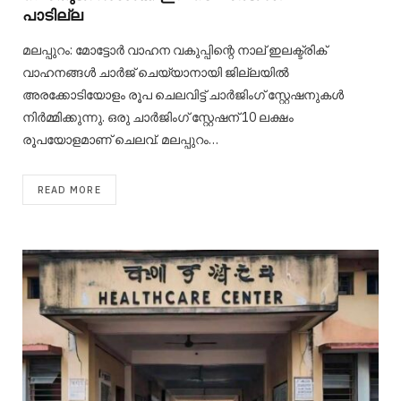
പാടില്ല
മലപ്പുറം: മോട്ടോർ വാഹന വകുപ്പിന്റെ നാല് ഇലക്ട്രിക്
വാഹനങ്ങൾ ചാർജ് ചെയ്യാനായി ജില്ലയിൽ
അരക്കോടിയോളം രൂപ ചെലവിട്ട് ചാർജിംഗ് സ്റ്റേഷനുകൾ
നിർമ്മിക്കുന്നു. ഒരു ചാർജിംഗ് സ്റ്റേഷന് 10 ലക്ഷം
രൂപയോളമാണ് ചെലവ്. മലപ്പുറം…
READ MORE