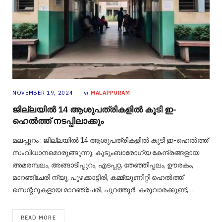
NOVEMBER 19, 2024
in
MALAPPURAM
ജില്ലയിൽ 14 ആശുപത്രികളിൽ കൂടി ഇ-
ഹെൽത്ത് നടപ്പിലാക്കും
മലപ്പുറം : ജില്ലയിൽ 14 ആശുപത്രികളിൽ കൂടി ഇ-ഹെൽത്ത്
സംവിധാനമൊരുങ്ങുന്നു. കുടുംബാരോഗ്യ കേന്ദ്രങ്ങളായ
അമരമ്പലം, അങ്ങാടിപ്പുറം, എടപ്പറ്റ, തേഞ്ഞിപ്പലം, ഊരകം,
മാറഞ്ചേരി ന്യൂ, പുഴക്കാട്ടിരി, കമ്മ്യൂണിറ്റി ഹെൽത്ത്
സെന്ററുകളായ മാറഞ്ചേരി, പുറത്തൂർ, കരുവാരക്കുണ്ട്,…
READ MORE