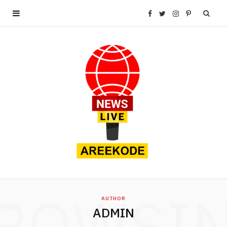
F
T
I
P
a
w
n
i
c
i
s
n
e
t
t
t
b
t
a
e
o
e
g
r
o
r
r
e
ROWSI
k
a
s
AUTHOR
ADMIN
m
t