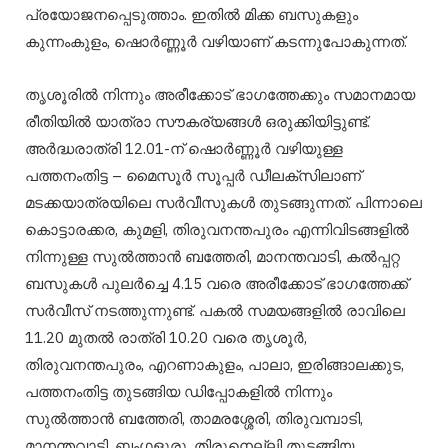
പ്രയോജനപ്പെടുത്താം. ഇതിൽ മിക്ക ബസുകളും
കുന്നംകുളം, ഷൊർണ്ണൂർ വഴിയാണ് കടന്നുപോകുന്നത്.
തൃശൂരിൽ നിന്നും അരീക്കോട് ഭാഗത്തേക്കും സമാനമായ
രീതിയിൽ യാത്രാ സൗകര്യങ്ങൾ ഒരുക്കിയിട്ടുണ്ട്.
അർദ്ധരാത്രി 12.01-ന് ഷൊർണ്ണൂർ വഴിയുള്ള
പത്തനംതിട്ട – മൈസൂർ സൂപ്പർ ഡീലക്സിലാണ്
മടക്കയാത്രയിലെ സർവീസുകൾ തുടങ്ങുന്നത്. പിന്നാലെ
കൊട്ടാരക്കര, കുമളി, തിരുവനന്തപുരം എന്നിവിടങ്ങളിൽ
നിന്നുള്ള സുൽത്താൻ ബത്തേരി, മാനന്തവാടി, കൽപ്പറ്റ
ബസുകൾ പുലർച്ചെ 4.15 വരെ അരീക്കോട് ഭാഗത്തേക്ക്
സർവീസ് നടത്തുന്നുണ്ട്. പകൽ സമയങ്ങളിൽ രാവിലെ
11.20 മുതൽ രാത്രി 10.20 വരെ തൃശൂർ,
തിരുവനന്തപുരം, എറണാകുളം, പാലാ, ഇരിങ്ങാലക്കുട,
പത്തനംതിട്ട തുടങ്ങിയ ഡിപ്പോകളിൽ നിന്നും
സുൽത്താൻ ബത്തേരി, താമരശ്ശേരി, തിരുവമ്പാടി,
മാനന്തവാടി, ബംഗളൂരു, തിരുനെല്ലി തുടങ്ങിയ