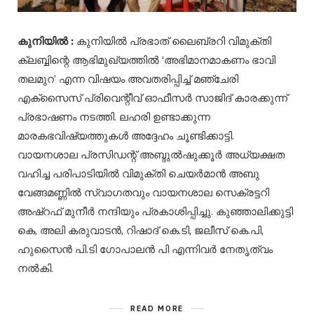
കുനിയിൽ :
കുനിയിൽ പ്രഭാത് ലൈബ്രറി വിമുക്തി
ക്ലബ്ബിന്റെ ആഭിമുഖ്യത്തിൽ ‘അഭിമാനമാകണം ഭാവി
തലമുറ’ എന്ന വിഷയം അവതരിപ്പിച്ച് മഞ്ചേരി
എക്സൈസ് പ്രിവെന്റീവ് ഓഫീസർ സാജിദ് കാരക്കുന്ന്
പ്രഭാഷണം നടത്തി. ലഹരി ഉണ്ടാക്കുന്ന
മാരകഭവിഷ്യത്തുകൾ അദ്ദേഹം ചൂണ്ടിക്കാട്ടി.
വായനശാല പ്രസിഡന്റ്‌ അബ്ദുൽഷുക്കൂർ അധ്യക്ഷത
വഹിച്ച പരിപാടിയിൽ വിമുക്തി ചെയർമാൻ അബു
വേങ്ങമണ്ണിൽ സ്വാഗതവും വായനശാല സെക്രട്ടറി
അഷ്‌റഫ്‌ മുനീർ നന്ദിയും പ്രകാശിപ്പിച്ചു. കുഞ്ഞാലിക്കുട്ടി
കെ, അലി കരുവാടൻ, റിഷാദ് കെ.ടി, ജലീസ് കെ.പി,
ഹുസൈൻ പി.ടി ഗോപാലൻ പി എന്നിവർ നേതൃത്വം
നൽകി.
READ MORE