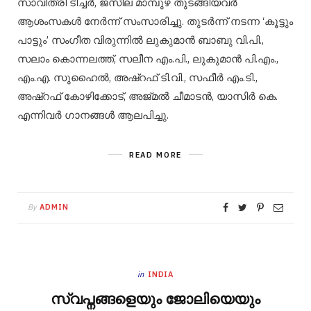
സാവിത്രി ടീച്ചർ, ജസീല മാമ്പുഴ തുടങ്ങിയവർ
ആശംസകൾ നേർന്ന് സംസാരിച്ചു. തുടർന്ന് നടന്ന ‘കൂട്ടും
പാട്ടും’ സംഗീത വിരുന്നിൽ ലുകുമാൻ ബാബു വി.പി.,
സലാം കൊന്നലത്ത്, സലീന എം.പി., ലുകുമാൻ പി.എം.,
എം.എ. സുഹൈൽ, അഷ്‌റഫ്‌ ടി.വി., സഫീർ എം.ടി.,
അഷ്‌റഫ്‌ കോഴിക്കോട്, അജ്മൽ ചീമാടൻ, യാസിർ കെ.
എന്നിവർ ഗാനങ്ങൾ ആലപിച്ചു.
READ MORE
By
ADMIN
in
INDIA
സ്വപ്നങ്ങളെയും ജോലിയെയും