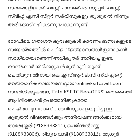
സ്ഥലങ്ങളിലേക്ക് ഫാസ്റ്റ് പാസഞ്ചർ, സൂപ്പർ ഫാസ്റ്റ്,
സ്വിഫ്റ്റ് എ.സി സീറ്റർ സർവീസുകളും തൃശൂരിൽ നിന്നും
അരീക്കോട് വഴി കടന്നുപോകുന്നുണ്ട്.
റോഡിലെ ഗതാഗത കുരുക്കുകൾ കാരണം ബസുകളുടെ
സമയക്രമത്തിൽ ചെറിയ വ്യത്യാസങ്ങൾ ഉണ്ടാകാൻ
സാധ്യതയുണ്ടെന്ന് അധികൃതർ അറിയിച്ചിട്ടുണ്ട്.
യാത്രക്കാർക്ക് ടിക്കറ്റുകൾ മുൻകൂട്ടി ബുക്ക്
ചെയ്യുന്നതിനായി കെ.എസ്.ആർ.ടി.സി സ്വിഫ്റ്റിന്റെ
ഔദ്യോഗിക വെബ്സൈറ്റായ ‘onlineksrtcswift.com’
സന്ദർശിക്കുകയോ, ‘Ente KSRTC Neo-OPRS’ മൊബൈൽ
ആപ്ലിക്കേഷൻ ഉപയോഗിക്കുകയോ
ചെയ്യാവുന്നതാണ്. സർവീസുകളെക്കുറിച്ചുള്ള
കൂടുതൽ വിവരങ്ങൾക്കും അന്വേഷണങ്ങൾക്കുമായി
താമരശ്ശേരി (9188933811), പെരിന്തൽമണ്ണ
(9188933806), തിരുവമ്പാടി (9188933812), തൃശൂർ