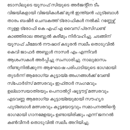
ടോസിലൂടെ യൂസഫ് സിയുടെ അർജന്റീന ടീം
വിജയികളായി വിജയികൾക്ക് മുൻ ഇന്ത്യൻ ഫുട്ബോൾ
താരം ബഷീർ ചെമ്പകത്ത് ട്രോഫികൾ നൽകി. റണ്ണേഴ്സ്
നുള്ള ട്രോഫി കെ എഫ് എ വൈസ് പ്രസിഡണ്ട്
കാഞ്ഞിരാല അബ്ദുൽ കരീമും നിർവഹിച്ചു. ചടങ്ങിന്
യൂസഫ് ചീമേടൻ നൗഷാദ് കടൂരൻ സലീം തൊടുവിൽ
കെവി ജാഫർ അബ്ദുൾ നാസർ എം എന്നിവർ
ആശംസകൾ അർപ്പിച്ചു സംസാരിച്ചു. നാലുമാസം
നീണ്ടുനിൽക്കുന്ന ആഘോഷ പരിപാടിയുടെ ഭാഗമായി
തുടർന്ന് ആരോഗ്യ കൂട്ടായ്മ അംഗങ്ങൾക്ക് വേണ്ടി
സ്പോർട്സ് മത്സരവും ഇഫ്താർ സംഗമവും
ഉല്ലാസയാത്രയും പെനാൽറ്റി ഷൂട്ടൗട്ട് മത്സരവും
എടവണ്ണ ആരോഗ്യ കൂട്ടായ്മയുമായി സൗഹൃദ
ഫുട്ബോൾ മത്സരവും കൂട്ടയോട്ടവും സമാപനത്തിന്റെ
ഭാഗമായി ഗാനമേളയും ഉണ്ടായിരിക്കും എന്ന് ജനറൽ
കൺവീനർ തൊടുവിൽ സലീം അറിയിച്ചു.