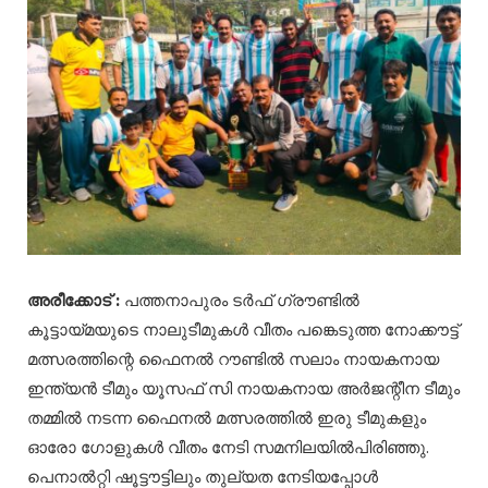
അരീക്കോട് :
പത്തനാപുരം ടർഫ് ഗ്രൗണ്ടിൽ
കൂട്ടായ്മയുടെ നാലുടീമുകൾ വീതം പങ്കെടുത്ത നോക്കൗട്ട്
മത്സരത്തിന്റെ ഫൈനൽ റൗണ്ടിൽ സലാം നായകനായ
ഇന്ത്യൻ ടീമും യൂസഫ് സി നായകനായ അർജന്റീന ടീമും
തമ്മിൽ നടന്ന ഫൈനൽ മത്സരത്തിൽ ഇരു ടീമുകളും
ഓരോ ഗോളുകൾ വീതം നേടി സമനിലയിൽപിരിഞ്ഞു.
പെനാൽറ്റി ഷൂട്ടൗട്ടിലും തുല്യത നേടിയപ്പോൾ