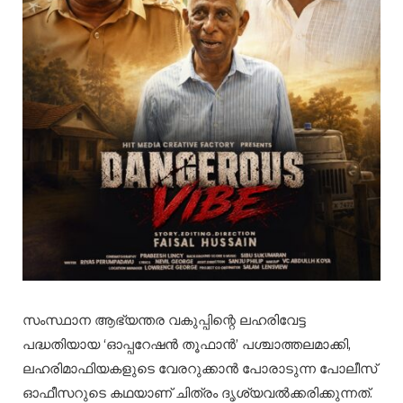
സംസ്ഥാന ആഭ്യന്തര വകുപ്പിന്റെ ലഹരിവേട്ട
പദ്ധതിയായ ‘ഓപ്പറേഷൻ തൂഫാൻ’ പശ്ചാത്തലമാക്കി,
ലഹരിമാഫിയകളുടെ വേരറുക്കാൻ പോരാടുന്ന പോലീസ്
ഓഫീസറുടെ കഥയാണ് ചിത്രം ദൃശ്യവൽക്കരിക്കുന്നത്.