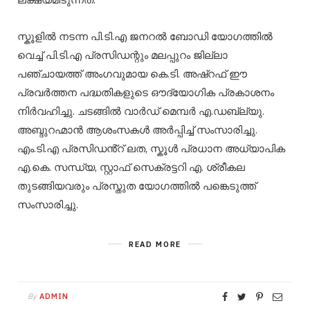
സ്കൂളിൽ നടന്ന പി.ടി.എ ജനറൽ ബോഡി യോഗത്തിൽ
വെച്ച് പി.ടി.എ പ്രസിഡന്റും മലപ്പുറം ജില്ലാ
പഞ്ചായത്ത് അംഗവുമായ കെ.ടി. അഷ്റഫ് ഈ
പ്രവർത്തന പദ്ധതികളുടെ ഔദ്യോഗിക പ്രകാശനം
നിർവഹിച്ചു. ചടങ്ങിൽ വാർഡ് മെമ്പർ എ.ഡബ്ല്യു.
അബ്ദുറഹ്മാൻ ആശംസകൾ അർപ്പിച്ച് സംസാരിച്ചു.
എം.ടി.എ പ്രസിഡൻ്റ് ലത, സ്കൂൾ പ്രധാന അധ്യാപിക
എ.കെ. സന്ധ്യ, സ്റ്റാഫ് സെക്രട്ടറി എ. ശ്രീകല
തുടങ്ങിയവരും പ്രസ്തുത യോഗത്തിൽ പങ്കെടുത്ത്
സംസാരിച്ചു.
READ MORE
By
ADMIN