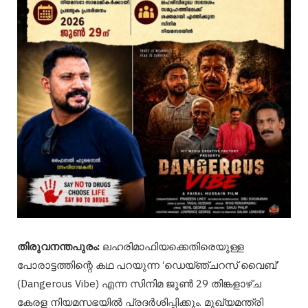
തിരുവനന്തപുരം:
ലഹരിമാഫിയക്കെതിരെയുള്ള
പോരാട്ടത്തിന്റെ കഥ പറയുന്ന ‘ഡെയ്ഞ്ചറസ് വൈബ്’
(Dangerous Vibe) എന്ന സിനിമ ജൂൺ 29 തിങ്കളാഴ്ച
കേരള നിയമസഭയിൽ പ്രദർശിപ്പിക്കും. മുഖ്യമന്ത്രി