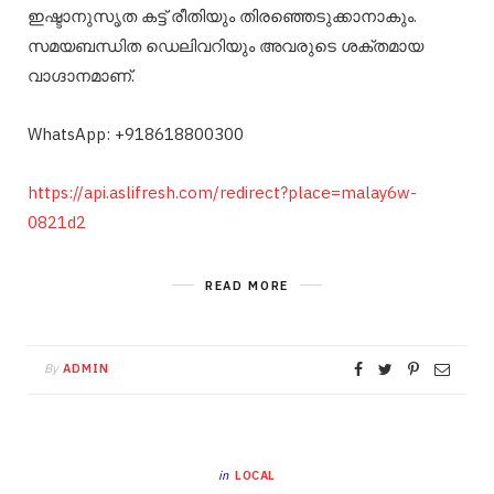
ഇഷ്ടാനുസൃത കട്ട് രീതിയും തിരഞ്ഞെടുക്കാനാകും.
സമയബന്ധിത ഡെലിവറിയും അവരുടെ ശക്തമായ
വാഗ്ദാനമാണ്.
WhatsApp: +918618800300
https://api.aslifresh.com/redirect?place=malay6w-
0821d2
READ MORE
By
ADMIN
in
LOCAL