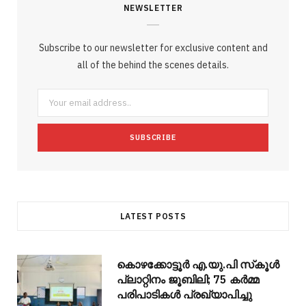
NEWSLETTER
e
t
g
t
t
e
b
b
t
l
a
e
o
l
Subscribe to our newsletter for exclusive content and
o
e
e
g
r
r
all of the behind the scenes details.
o
r
P
r
e
k
l
a
s
u
m
t
s
LATEST POSTS
കൊഴക്കോട്ടൂർ എ.യു.പി സ്‌കൂൾ
പ്ലാറ്റിനം ജൂബിലി; 75 കർമ്മ
പരിപാടികൾ പ്രഖ്യാപിച്ചു