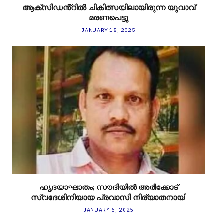
ആക്സിഡൻ്റിൽ ചികിത്സയിലായിരുന്ന യുവാവ്
മരണപെട്ടു
JANUARY 15, 2025
ഹൃദയാഘാതം; സൗദിയിൽ അരീക്കോട്
സ്വദേശിനിയായ പ്രവാസി നിര്യാതനായി
JANUARY 6, 2025