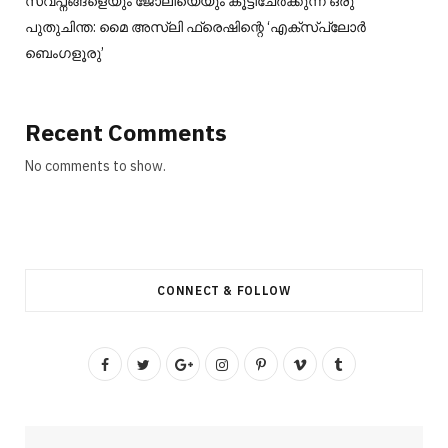
സ്വപ്നങ്ങളെയും ജോലിയെയും കൂട്ടിചേർക്കുന്ന ഒരു
പുതുചിന്ത: മൈ അസ്ലി ഫ്രെഷിന്റെ ‘എക്സ്പ്ലോർ
ബെംഗളൂരു’
Recent Comments
No comments to show.
CONNECT & FOLLOW
F
T
G
I
P
V
T
a
w
o
n
i
i
u
c
i
o
s
n
m
m