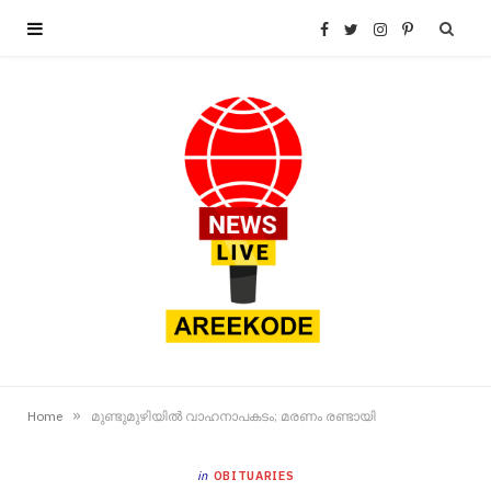
F
T
I
P
a
w
n
i
c
i
s
n
e
t
t
t
b
t
a
e
o
e
g
r
o
r
r
e
»
Home
മുണ്ടുമുഴിയിൽ വാഹനാപകടം; മരണം രണ്ടായി
k
a
s
in
OBITUARIES
m
t