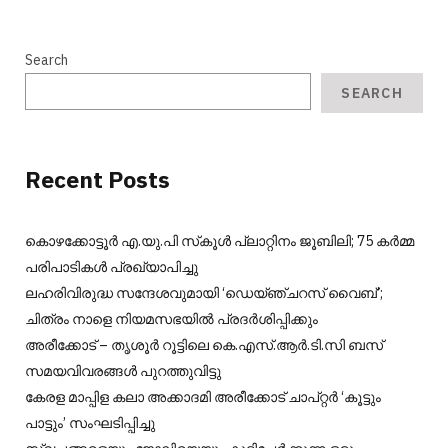
Search
SEARCH
Recent Posts
കൊഴക്കോട്ടൂർ എ.യു.പി സ്‌കൂൾ പ്ലാറ്റിനം ജൂബിലി; 75 കർമ്മ
പരിപാടികൾ പ്രഖ്യാപിച്ചു
ലഹരിവിരുദ്ധ സന്ദേശവുമായി ‘ഡെയ്ഞ്ചറസ് വൈബ്’;
ചിത്രം നാളെ നിയമസഭയിൽ പ്രദർശിപ്പിക്കും
അരീക്കോട് – തൃശൂർ റൂട്ടിലെ കെ.എസ്.ആർ.ടി.സി ബസ്
സമയവിവരങ്ങൾ പുറത്തുവിട്ടു
കേരള മാപ്പിള കലാ അക്കാദമി അരീക്കോട് ചാപ്റ്റർ ‘കൂട്ടും
പാട്ടും’ സംഘടിപ്പിച്ചു