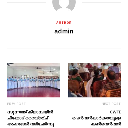
AUTHOR
admin
PREV POST
NEXT POST
സുന്നത്ത് ക്യാമ്പയിൻ
CWFI
ചീക്കോട് റൈയ്ഞ്ച്
പെൻഷൻകാർക്കായുള്ള
അംഗങ്ങൾ വരിചേർന്നു
കൺവെൻഷൻ