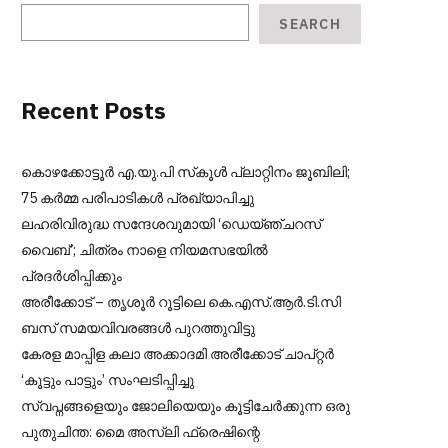
SEARCH
t
Recent Posts
കൊഴക്കോട്ടൂർ എ.യു.പി സ്‌കൂൾ പ്ലാറ്റിനം ജൂബിലി;
75 കർമ്മ പരിപാടികൾ പ്രഖ്യാപിച്ചു
ലഹരിവിരുദ്ധ സന്ദേശവുമായി ‘ഡെയ്ഞ്ചറസ്
വൈബ്’; ചിത്രം നാളെ നിയമസഭയിൽ
പ്രദർശിപ്പിക്കും
അരീക്കോട് – തൃശൂർ റൂട്ടിലെ കെ.എസ്.ആർ.ടി.സി
ബസ് സമയവിവരങ്ങൾ പുറത്തുവിട്ടു
കേരള മാപ്പിള കലാ അക്കാദമി അരീക്കോട് ചാപ്റ്റർ
‘കൂട്ടും പാട്ടും’ സംഘടിപ്പിച്ചു
സ്വപ്നങ്ങളെയും ജോലിയെയും കൂട്ടിചേർക്കുന്ന ഒരു
പുതുചിന്ത: മൈ അസ്ലി ഫ്രെഷിന്റെ