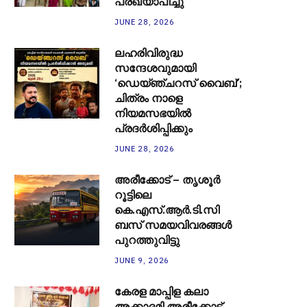
പ്രഖ്യാപിച്ചു
JUNE 28, 2026
ലഹരിവിരുദ്ധ
സന്ദേശവുമായി
‘ഡെയ്ഞ്ചറസ് വൈബ്’;
ചിത്രം നാളെ
നിയമസഭയിൽ
പ്രദർശിപ്പിക്കും
JUNE 28, 2026
അരീക്കോട് – തൃശൂർ
റൂട്ടിലെ
കെ.എസ്.ആർ.ടി.സി
ബസ് സമയവിവരങ്ങൾ
പുറത്തുവിട്ടു
JUNE 9, 2026
കേരള മാപ്പിള കലാ
അക്കാദമി അരീക്കോട്