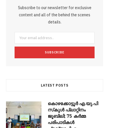
b
t
l
a
e
o
l
Subscribe to our newsletter for exclusive
o
e
e
g
r
r
content and all of the behind the scenes
o
r
P
details.
r
e
k
l
a
s
u
m
t
s
LATEST POSTS
കൊഴക്കോട്ടൂർ എ.യു.പി
സ്‌കൂൾ പ്ലാറ്റിനം
ജൂബിലി; 75 കർമ്മ
പരിപാടികൾ