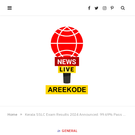
F
T
I
P
a
w
n
i
c
i
s
n
e
t
t
t
b
t
a
e
o
e
g
r
o
r
r
e
»
Home
Kerala SSLC Exam Results 2024 Announced: 99.69% Pass Percentage, 71,831 Students Score Full A+
k
a
s
in
GENERAL
m
t