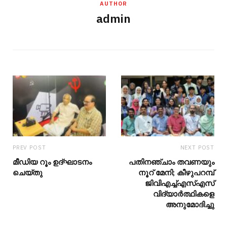
AUTHOR
admin
PREV POST
NEXT POST
മീഡിയ റൂം ഉദ്ഘാടനം
പതിനഞ്ചാം തവണയും
ചെയ്തു
നൂറ് മേനി; കീഴുപറമ്പ്
ജിവിഎച്ച്എസ്എസ്
വിദ്യാർത്ഥികളെ
അനുമോദിച്ചു