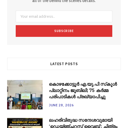
all of the behind the scenes details.
o
r
P
r
e
k
l
a
s
u
m
t
s
LATEST POSTS
കൊഴക്കോട്ടൂർ എ.യു.പി സ്‌കൂൾ
പ്ലാറ്റിനം ജൂബിലി; 75 കർമ്മ
പരിപാടികൾ പ്രഖ്യാപിച്ചു
JUNE 28, 2026
ലഹരിവിരുദ്ധ സന്ദേശവുമായി
‘ഡെയ്ഞ്ചറസ് വൈബ്’; ചിത്രം