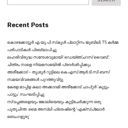
SEARCH
Recent Posts
കൊഴക്കോട്ടൂർ എ.യു.പി സ്‌കൂൾ പ്ലാറ്റിനം ജൂബിലി; 75 കർമ്മ
പരിപാടികൾ പ്രഖ്യാപിച്ചു
ലഹരിവിരുദ്ധ സന്ദേശവുമായി ‘ഡെയ്ഞ്ചറസ് വൈബ്’;
ചിത്രം നാളെ നിയമസഭയിൽ പ്രദർശിപ്പിക്കും
അരീക്കോട് – തൃശൂർ റൂട്ടിലെ കെ.എസ്.ആർ.ടി.സി ബസ്
സമയവിവരങ്ങൾ പുറത്തുവിട്ടു
കേരള മാപ്പിള കലാ അക്കാദമി അരീക്കോട് ചാപ്റ്റർ ‘കൂട്ടും
പാട്ടും’ സംഘടിപ്പിച്ചു
സ്വപ്നങ്ങളെയും ജോലിയെയും കൂട്ടിചേർക്കുന്ന ഒരു
പുതുചിന്ത: മൈ അസ്ലി ഫ്രെഷിന്റെ ‘എക്സ്പ്ലോർ
ബെംഗളൂരു’