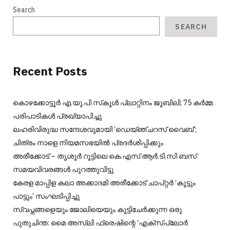
Search
SEARCH
Recent Posts
കൊഴക്കോട്ടൂർ എ.യു.പി സ്‌കൂൾ പ്ലാറ്റിനം ജൂബിലി; 75 കർമ്മ
പരിപാടികൾ പ്രഖ്യാപിച്ചു
ലഹരിവിരുദ്ധ സന്ദേശവുമായി ‘ഡെയ്ഞ്ചറസ് വൈബ്’;
ചിത്രം നാളെ നിയമസഭയിൽ പ്രദർശിപ്പിക്കും
അരീക്കോട് – തൃശൂർ റൂട്ടിലെ കെ.എസ്.ആർ.ടി.സി ബസ്
സമയവിവരങ്ങൾ പുറത്തുവിട്ടു
കേരള മാപ്പിള കലാ അക്കാദമി അരീക്കോട് ചാപ്റ്റർ ‘കൂട്ടും
പാട്ടും’ സംഘടിപ്പിച്ചു
സ്വപ്നങ്ങളെയും ജോലിയെയും കൂട്ടിചേർക്കുന്ന ഒരു
പുതുചിന്ത: മൈ അസ്ലി ഫ്രെഷിന്റെ ‘എക്സ്പ്ലോർ