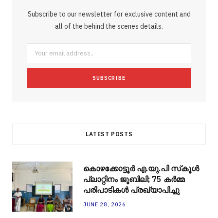
b
t
l
a
e
o
l
Subscribe to our newsletter for exclusive content and
o
e
e
g
r
r
all of the behind the scenes details.
o
r
P
r
e
k
l
a
s
u
m
t
s
LATEST POSTS
കൊഴക്കോട്ടൂർ എ.യു.പി സ്‌കൂൾ
പ്ലാറ്റിനം ജൂബിലി; 75 കർമ്മ
പരിപാടികൾ പ്രഖ്യാപിച്ചു
JUNE 28, 2026