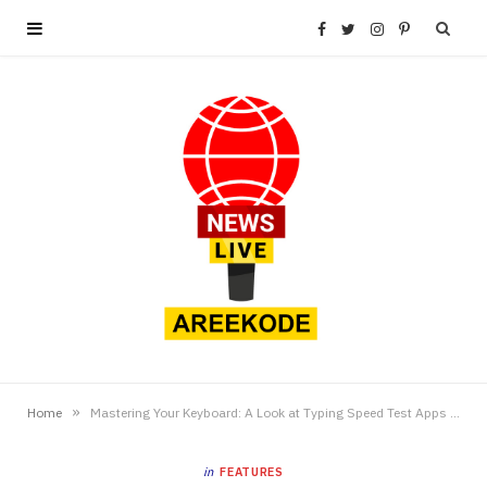
F
T
I
P
a
w
n
i
c
i
s
n
e
t
t
t
b
t
a
e
o
e
g
r
o
r
r
e
»
Home
Mastering Your Keyboard: A Look at Typing Speed Test Apps (Android & iOS)
k
a
s
in
FEATURES
m
t