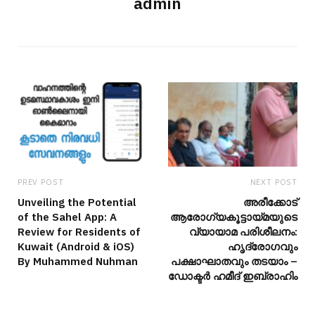
admin
PREV POST
NEXT POST
Unveiling the Potential
അരീക്കോട്
of the Sahel App: A
ആരോഗ്യകൂട്ടായ്മയുടെ
Review for Residents of
വ്യായാമ പരിശീലനം:
Kuwait (Android & iOS)
ഹൃദ്രോഗവും
By Muhammed Nuhman
പക്ഷാഘാതവും തടയാം –
ഡോക്ടർ ഹമീദ് ഇബ്രാഹിം